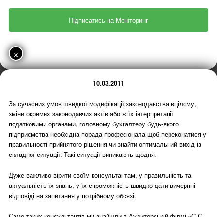
×
10.03.2011
За сучасних умов швидкої модифікації законодавства вцілому,
зміни окремих законодавчих актів або ж їх інтерпретації
податковими органами, головному бухгалтеру будь-якого
підприємства необхідна порада професіонала щоб переконатися у
правильності прийнятого рішення чи знайти оптимальний вихід із
складної ситуації. Такі ситуації виникають щодня.
Дуже важливо вірити своїм консультантам, у правильність та
актуальність їх знань, у їх спроможність швидко дати вичерпні
відповіді на запитання у потрібному обсязі.
Саме таких консультантів ми знайшли в Аудиторській фірмі «Є.С.