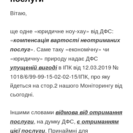
Вітаю,
ще одне «юридичне ноу-хау» від ДФС:
«
компенсація вартості неотриманих
». Саме таку «економічну» чи
послуг
«юридичну» природу надає ДФС
в ІПК від 12.03.2019 №
упущеній вигоді
1018/6/99-99-15-02-02-15/ІПК, про яку
йдеться на стор.2 нашого Моніторингу від
сьогодні.
Іншими словами
відмова від отримання
, на думку ДФС,
послуги
є отриманням
. Принаймні для
цієї послуги