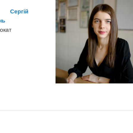
Сергій
нь
окат