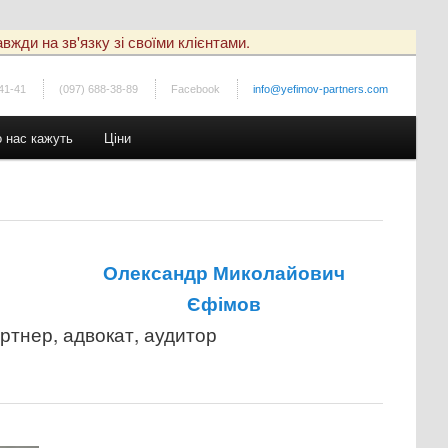
вжди на зв'язку зі своїми клієнтами.
41-41
(097) 688-38-89
Facebook
info@yefimov-partners.com
 нас кажуть
Ціни
Олександр Миколайович
Єфімов
тнер, адвокат, аудитор