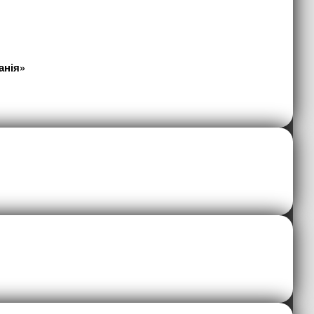
анія»