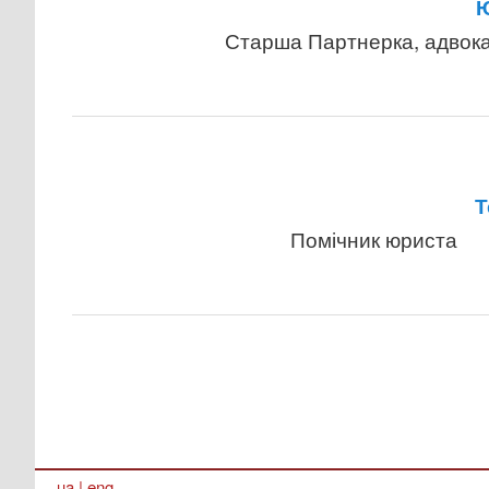
Ю
Старша Партнерка, адвок
Т
Помічник юриста
ua
|
eng