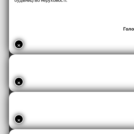
Голо
×
×
×