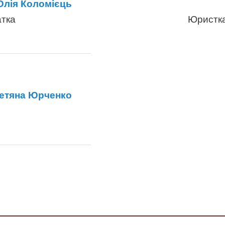
лія Коломієць
атка
Юристка
етяна Юрченко