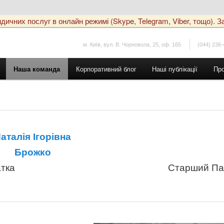
чних послуг в онлайн режимі (Skype, Telegram, Viber, тощо). За
м. Київ, вул. В. Чорновола, 25, оф. 165
(044) 236-
Наша команда
Корпоративний блог
Наші публікації
Про
аталія Ігорівна
Брожко
атка
Старший Пар