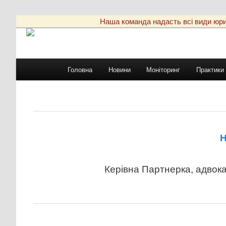
Наша команда надасть всі види юриди
Головне
Головна
Новини
Моніторинг
Практики
Перейти
меню
до
основного
Н
вмісту
Керівна Партнерка, адвок