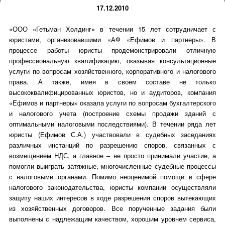
17.12.2010
«ООО «Гетьман Холдинг» в течении 15 лет сотрудничает с
юристами, организовавшими «АФ «Ефимов и партнеры». В
процессе работы юристы продемонстрировали отличную
профессиональную квалификацию, оказывая консультационные
услуги по вопросам хозяйственного, корпоративного и налогового
права. А также, имея в своем составе не только
высококвалифицированных юристов, но и аудиторов, компания
«Ефимов и партнеры» оказала услуги по вопросам бухгалтерского
и налогового учета (построение схемы продажи зданий с
оптимальными налоговыми последствиями). В течении ряда лет
юристы (Ефимов С.А.) участвовали в судебных заседаниях
различных инстанций по разрешению споров, связанных с
возмещением НДС, а главное – не просто принимали участие, а
помогли выиграть затяжные, многочисленные судебные процессы
с налоговыми органами. Помимо неоценимой помощи в сфере
налогового законодательства, юристы компании осуществляли
защиту наших интересов в ходе разрешения споров вытекающих
из хозяйственных договоров. Все порученные задания были
выполнены с надлежащим качеством, хорошим уровнем сервиса,