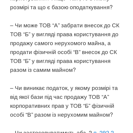
розмірі та що є базою оподаткування?
– Чи може ТОВ “А” забрати внесок до СК
ТОВ “Б” у вигляді права користування до
продажу самого нерухомого майна, а
продати фізичній особі “В” внесок до СК
ТОВ “Б” у вигляді права користування
разом із самим майном?
– Чи виникає податок, у якому розмірі та
від якої бази під час продажу ТОВ “А”
корпоративних прав у ТОВ “Б” фізичній
особі “В” разом із нерухомим майном?
– Чи застосовуватимуть абз. 2
п. 292.2