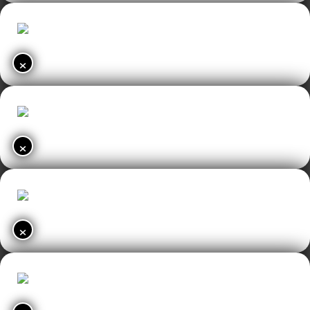
×
×
×