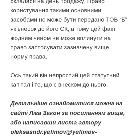
склалася на день продажу. Право
користування такими основними
засобами не може бути передано ТОВ “Б”
як внесок до його СК, а тому цей факт
жодним чином не може вплинути на
право застосувати зазначену вище
норму права.
Ось такий він непростий цей статутний
капітал і те, що є внеском до нього.
Детальніше ознайомитися можна на
сайті Ліга Закон за посиланням вище,
або написавши листа автору
oleksasndr.yefimov@yefimov-