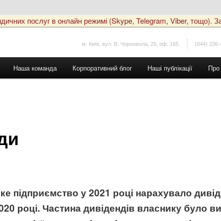
чних послуг в онлайн режимі (Skype, Telegram, Viber, тощо). За
м. Київ, вул. В. Чорновола, 25, оф. 165
(044) 236-
Наша команда
Корпоративний блог
Наші публікації
Про
ди
е підприємство у 2021 році нарахувало дивіде
020 році. Частина дивідендів власнику було ви