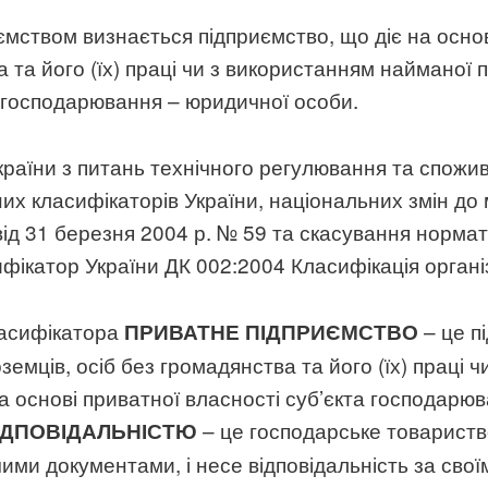
ємством визнається підприємство, що діє на основ
а та його (їх) праці чи з використанням найманої
та господарювання – юридичної особи.
країни з питань технічного регулювання та спожи
их класифікаторів України, національних змін до
ід 31 березня 2004 р. № 59 та скасування нормат
фікатор України ДК 002:2004 Класифікація орган
ласифікатора
– це п
ПРИВАТНЕ ПІДПРИЄМСТВО
земців, осіб без громадянства та його (їх) праці 
а основі приватної власності суб’єкта господарюв
– це господарське товариств
ІДПОВІДАЛЬНІСТЮ
чими документами, і несе відповідальність за сво