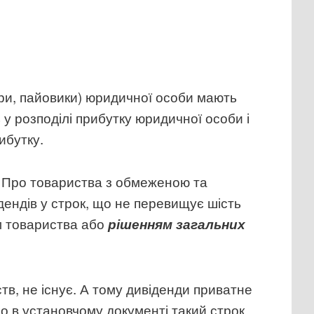
ери, пайовики) юридичної особи мають
у розподілі прибутку юридичної особи і
ибутку.
 «Про товариства з обмеженою та
дендів у строк, що не перевищує шість
ом товариства або
рішенням загальних
тв, не існує. А тому дивіденди приватне
о в установчому документі такий строк