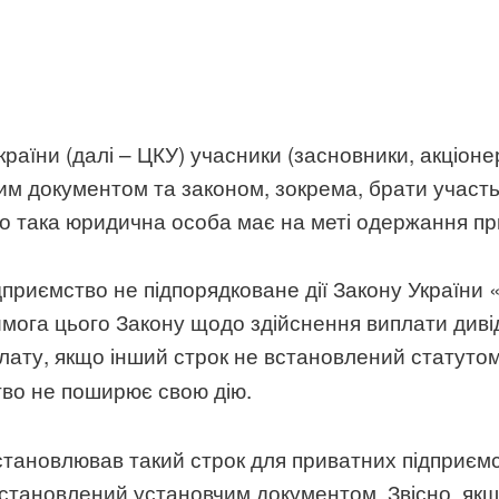
країни (далі – ЦКУ) учасники (засновники, акціон
м документом та законом, зокрема, брати участь 
що така юридична особа має на меті одержання пр
дприємство не підпорядковане дії Закону України
имога цього Закону щодо здійснення виплати диві
иплату, якщо інший строк не встановлений статут
тво не поширює свою дію.
встановлював такий строк для приватних підприємс
встановлений установчим документом. Звісно, якщ