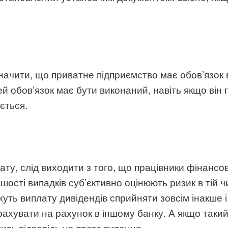
значити, що приватне підприємство має обов’язок
І цей обов’язок має бути виконаний, навіть якщо ві
ється.
плату, слід виходити з того, що працівники фінанс
ості випадків суб’єктивно оцінюють ризик в тій чи
уть виплату дивідендів сприйняти зовсім інакше
ахувати на рахунок в іншому банку. А якщо такий
ить відповідь на третє питання.