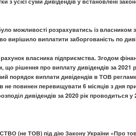
ки з усієї суми дивідендів у встановлені зако
 було можливості розрахуватись із власником з
тво вирішило виплатити заборгованість по див
 рахунок власника підприємства. Згодом фінан
 що рішення про виплату дивідендів за 2021 р
ьний порядок виплати дивідендів в ТОВ реглам
в не повинен перевищувати 6 місяців з дня при
зподіл дивідендів за 2020 рік проводиться у 
ВО (не ТОВ) під дію Закону України «Про то