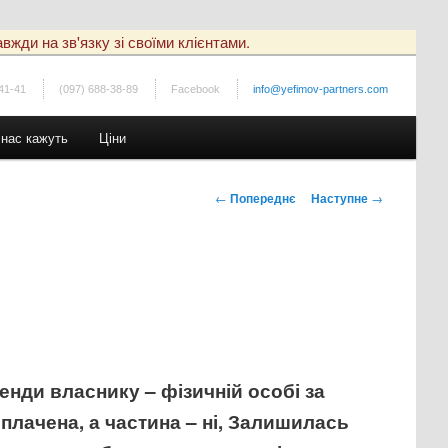
вжди на зв'язку зі своїми клієнтами.
41-41
(097) 688-38-89
Facebook
info@yefimov-partners.com
 нас кажуть
Ціни
Навігація
←
Попереднє
Наступне
→
по
записах
нди власнику – фізичній особі за
плачена, а частина – ні, Залишилась