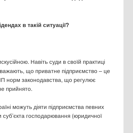
ендах в такій ситуації?
кусійною. Навіть суди в своїй практиці
 вважають, що приватне підприємство – це
ПП норм законодавства, що регулює
не прийнято.
раїні можуть діяти підприємства певних
чи суб’єкта господарювання (юридичної