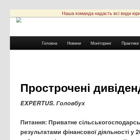
Наша команда надасть всі види юриди
Головне
Головна
Новини
Моніторинг
Практики
Перейти
меню
до
основного
Прострочені дивіден
вмісту
EXPERTUS. Головбух
Питання:
Приватне сільськогосподарськ
результатами фінансової діяльності у 2