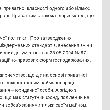
і приватної власності одного або кількох
 праці. Приватним є також підприємство, що
вчої політики «Про затвердження
 міждержавних стандартів, внесення зміни
ивних документів» від 28.05.2004 № 97
ізаційно-правових форм господарювання.
ідприємство, що діє на основі приватної
чи з використанням найманої праці.
ання – юридичної особи. А згідно з
о, що має статутний фонд, поділений на
їми зобов’язаннями тільки своїм майном.