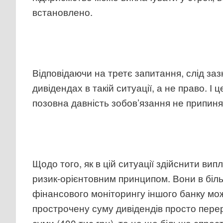
встановлено.
Відповідаючи на третє запитання, слід за
дивідендах в такій ситуації, а не право. 
позовна давність зобов’язання не припиня
Щодо того, як в цій ситуації здійснити ви
ризик-орієнтовним принципом. Вони в більш
фінансового моніторингу іншого банку мож
прострочену суму дивідендів просто перер
суми (400 тис грн), то це ще більше спрост