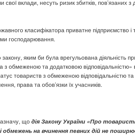
и свої вклади, несуть ризик збитків, пов’язаних з
ержавного класифікатора приватне підприємство і
ами господарювання.
 закону, яким би була врегульована діяльність пр
а з обмеженою та додатковою відповідальністю» ві
татус товариств з обмеженою відповідальністю та
ення, права та обов’язки їх учасників.
зазначу, що
дія Закону України «Про товарис
і обмежень на вчинення певних дій не пошир