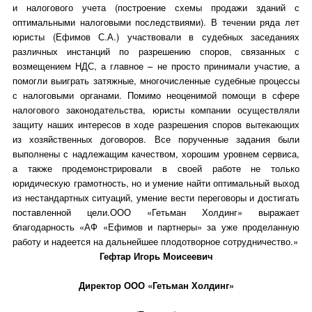
и налогового учета (построение схемы продажи зданий с
оптимальными налоговыми последствиями). В течении ряда лет
юристы (Ефимов С.А.) участвовали в судебных заседаниях
различных инстанций по разрешению споров, связанных с
возмещением НДС, а главное – не просто принимали участие, а
помогли выиграть затяжные, многочисленные судебные процессы
с налоговыми органами. Помимо неоценимой помощи в сфере
налогового законодательства, юристы компании осуществляли
защиту наших интересов в ходе разрешения споров вытекающих
из хозяйственных договоров. Все порученные задания были
выполнены с надлежащим качеством, хорошим уровнем сервиса,
а также продемонстрировали в своей работе не только
юридическую грамотность, но и умение найти оптимальный выход
из нестандартных ситуаций, умение вести переговоры и достигать
поставленной цели.ООО «Гетьман Холдинг» выражает
благодарность «АФ «Ефимов и партнеры» за уже проделанную
работу и надеется на дальнейшее плодотворное сотрудничество.»
Гефтар Игорь Моисеевич
Директор ООО «Гетьман Холдинг»