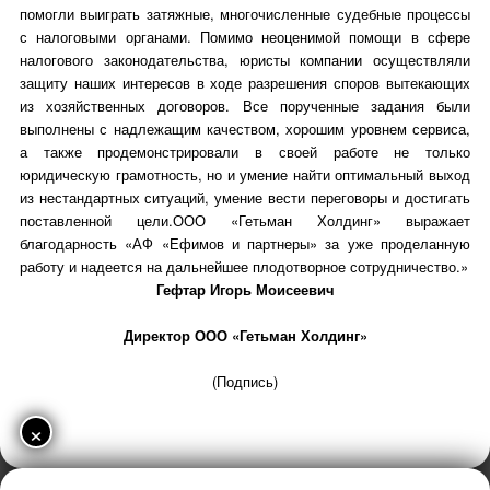
помогли выиграть затяжные, многочисленные судебные процессы
с налоговыми органами. Помимо неоценимой помощи в сфере
налогового законодательства, юристы компании осуществляли
защиту наших интересов в ходе разрешения споров вытекающих
из хозяйственных договоров. Все порученные задания были
выполнены с надлежащим качеством, хорошим уровнем сервиса,
а также продемонстрировали в своей работе не только
юридическую грамотность, но и умение найти оптимальный выход
из нестандартных ситуаций, умение вести переговоры и достигать
поставленной цели.ООО «Гетьман Холдинг» выражает
благодарность «АФ «Ефимов и партнеры» за уже проделанную
работу и надеется на дальнейшее плодотворное сотрудничество.»
Гефтар Игорь Моисеевич
Директор ООО «Гетьман Холдинг»
(Подпись)
×