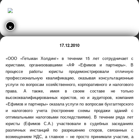
×
17.12.2010
«ООО «Гетьман Холдинг» в течении 15 лет сотрудничает с
юристами, организовавшими «АФ «Ефимов и партнеры». В
процессе работы юристы продемонстрировали отличную
профессиональную квалификацию, оказывая консультационные
услуги по вопросам хозяйственного, корпоративного и налогового
права. А также, имея в своем составе не только
высококвалифицированных юристов, но и аудиторов, компания
«Ефимов и партнеры» оказала услуги по вопросам бухгалтерского
и налогового учета (построение схемы продажи зданий с
оптимальными налоговыми последствиями). В течении ряда лет
юристы (Ефимов С.А.) участвовали в судебных заседаниях
различных инстанций по разрешению споров, связанных с
возмещением НДС, а главное – не просто принимали участие, а