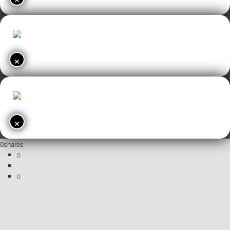
×
×
0
shares
0
0