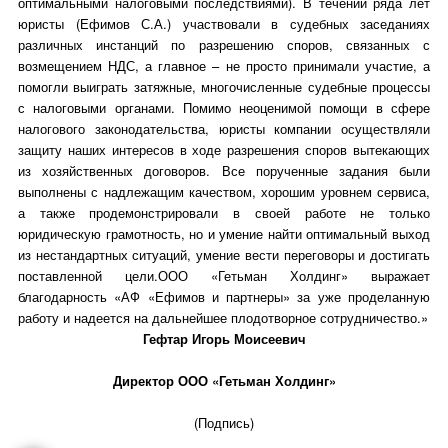
оптимальными налоговыми последствиями). В течении ряда лет
юристы (Ефимов С.А.) участвовали в судебных заседаниях
различных инстанций по разрешению споров, связанных с
возмещением НДС, а главное – не просто принимали участие, а
помогли выиграть затяжные, многочисленные судебные процессы
с налоговыми органами. Помимо неоценимой помощи в сфере
налогового законодательства, юристы компании осуществляли
защиту наших интересов в ходе разрешения споров вытекающих
из хозяйственных договоров. Все порученные задания были
выполнены с надлежащим качеством, хорошим уровнем сервиса,
а также продемонстрировали в своей работе не только
юридическую грамотность, но и умение найти оптимальный выход
из нестандартных ситуаций, умение вести переговоры и достигать
поставленной цели.ООО «Гетьман Холдинг» выражает
благодарность «АФ «Ефимов и партнеры» за уже проделанную
работу и надеется на дальнейшее плодотворное сотрудничество.»
Гефтар Игорь Моисеевич
Директор ООО «Гетьман Холдинг»
(Подпись)