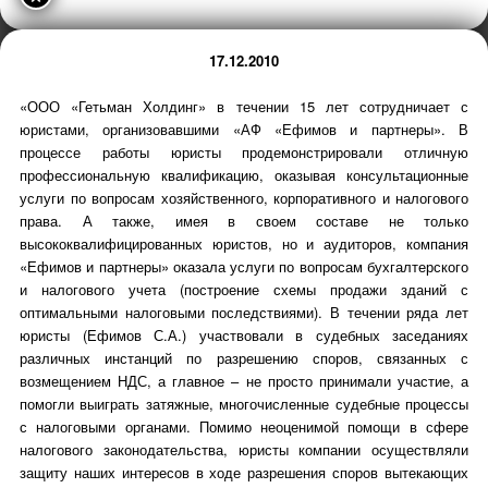
17.12.2010
«ООО «Гетьман Холдинг» в течении 15 лет сотрудничает с
юристами, организовавшими «АФ «Ефимов и партнеры». В
процессе работы юристы продемонстрировали отличную
профессиональную квалификацию, оказывая консультационные
услуги по вопросам хозяйственного, корпоративного и налогового
права. А также, имея в своем составе не только
высококвалифицированных юристов, но и аудиторов, компания
«Ефимов и партнеры» оказала услуги по вопросам бухгалтерского
и налогового учета (построение схемы продажи зданий с
оптимальными налоговыми последствиями). В течении ряда лет
юристы (Ефимов С.А.) участвовали в судебных заседаниях
различных инстанций по разрешению споров, связанных с
возмещением НДС, а главное – не просто принимали участие, а
помогли выиграть затяжные, многочисленные судебные процессы
с налоговыми органами. Помимо неоценимой помощи в сфере
налогового законодательства, юристы компании осуществляли
защиту наших интересов в ходе разрешения споров вытекающих