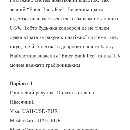
платіжних систем додатковий відсоток. Так
званий “Enter Bank Fee”. Величина цього
відсотка визначається тільки банком і становить
0-5%. Тобто будь-яка конверсія це не тільки
деяка втрата за рахунок платіжної системи, але,
іноді, ще й “внесок” в добробут вашого банку.
Найчастіше значення “Enter Bank Fee” понад 1%
можна вважати грабіжницьким!
Варіант 1
Гривневий рахунок. Оплата готелю в
Німеччині.
Visa: UAH-USD-EUR
MasterCard: UAH-EUR
MasterCard вигідніше – одна конверсія.