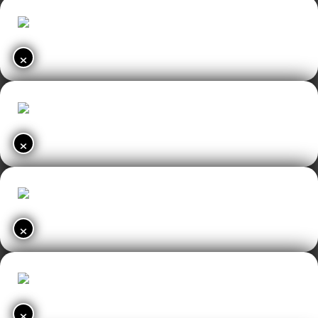
×
×
×
×