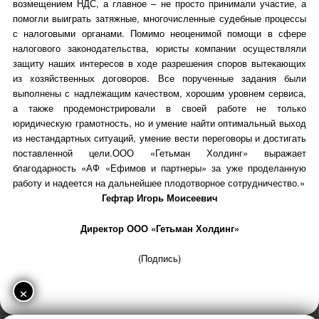
возмещением НДС, а главное – не просто принимали участие, а
помогли выиграть затяжные, многочисленные судебные процессы
с налоговыми органами. Помимо неоценимой помощи в сфере
налогового законодательства, юристы компании осуществляли
защиту наших интересов в ходе разрешения споров вытекающих
из хозяйственных договоров. Все порученные задания были
выполнены с надлежащим качеством, хорошим уровнем сервиса,
а также продемонстрировали в своей работе не только
юридическую грамотность, но и умение найти оптимальный выход
из нестандартных ситуаций, умение вести переговоры и достигать
поставленной цели.ООО «Гетьман Холдинг» выражает
благодарность «АФ «Ефимов и партнеры» за уже проделанную
работу и надеется на дальнейшее плодотворное сотрудничество.»
Гефтар Игорь Моисеевич
Директор ООО «Гетьман Холдинг»
(Подпись)
×