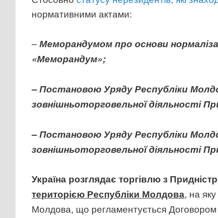
нормативними актами:
–
Меморандумом про основи нормалізаці
«Меморандум»;
– Постановою Уряду Республіки Молдов
зовнішньоторговельної діяльності Пр
– Постановою Уряду Республіки Молдов
зовнішньоторговельної діяльності Пр
Україна розглядає торгівлю з Придні
, на як
територією Республіки Молдова
Молдова, що регламентується Договором 