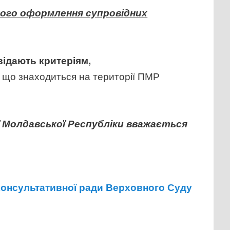
ного оформлення супровідних
овідають критеріям,
, що знаходиться на території ПМР
ї Молдавської Республіки вважається
-консультативної ради Верховного Суду