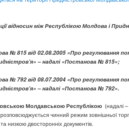
ї відносин між Республікою Молдова і Придніс
а № 815 від 02.08.2005 «Про регулювання по
идністров’я» – надалі «Постанова № 815»;
а № 792 від 08.07.2004 «Про регулювання по
идністров’я» – надалі «Постанова № 792»
.
(надалі 
стровською Молдавською Республікою
у розповсюджується чинний режим зовнішньої торг
та низкою двосторонніх документів.