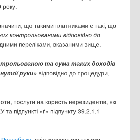
0 року.
азначити, що такими платниками є такі, що
аних контрольованими відповідно до
відними переліками, вказаними вище.
онтрольованою та сума таких доходів
відповідно до процедури,
нутої руки»
оти, послуги на користь нерезидентів, які
У та підпункті «ґ» підпункту 39.2.1.1
 Республіки
, слід керуватися такими