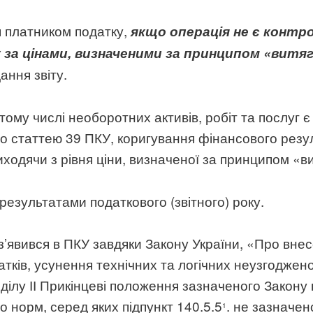
я платником податку,
якщо операція не є контр
а цінами, визначеними за принципом «витяг
ання звіту.
 тому числі необоротних активів, робіт та послуг 
го статтею 39 ПКУ, коригування фінансового резу
ходячи з рівня ціни, визначеної за принципом «вит
результатами податкового (звітного) року.
0 з’явився в ПКУ завдяки Закону України, «Про вн
ків, усунення технічних та логічних неузгоджено
зділу ІІ Прикінцеві положення зазначеного Закону 
о норм, серед яких підпункт 140.5.5
. не зазначен
1