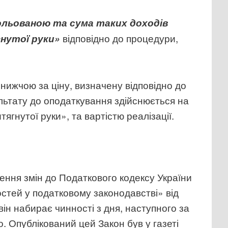
ольованою та сума таких доходів
відповідно до процедури,
нутої руки»
є нижчою за ціну, визначену відповідно до
льтату до оподаткування здійснюється на
ягнутої руки», та вартістю реалізації.
есення змін до Податкового кодексу України
стей у податковому законодавстві» від
він набирає чинності з дня, наступного за
о. Опублікований цей Закон був у газеті