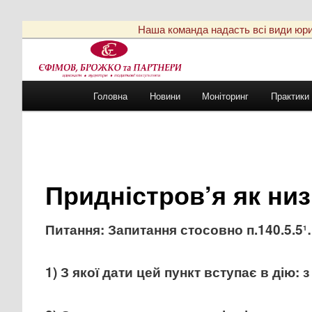
Наша команда надасть всі види юриди
Головне
Головна
Новини
Моніторинг
Практики
Перейти
меню
до
основного
Придністров’я як ни
вмісту
Питання:
Запитання стосовно п.140.5.5
1
1) З якої дати цей пункт вступає в дію: з