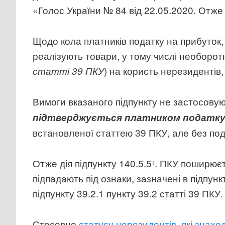
«Голос України № 84 від 22.05.2020. Отже 
Щодо кола платників податку на прибуток,
реалізують товари, у тому числі необоротн
) на користь нерезидентів
статті 39 ПКУ
Вимоги вказаного підпункту не застосову
підтверджується платником податку з
встановленої статтею 39 ПКУ, але без под
Отже дія підпункту 140.5.5
. ПКУ поширюєть
1
підпадають під ознаки, зазначені в підпункт
підпункту 39.2.1 пункту 39.2 статті 39 ПКУ.
Стосовно
статусу нерезидентів, які знахо