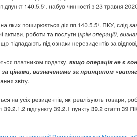
підпункт 140.5.5
. набув чинності з 23 травня 202
1
 на яких поширюється дія пп.140.5.5
. ПКУ, слід з
1
і активи, роботи та послуги (
крім операцій, визн
, що підпадають під ознаки нерезидентів за відпо
ються платником податку,
якщо операція не є к
а цінами, визначеними за принципом «витяг
ання звіту.
ся на усіх резидентів, які реалізують товари, роб
і 39.2.1.2 підпункту 39.2.1 пункту 39.2 статті 39 ПК
дяться на території Придністровської Молдавської