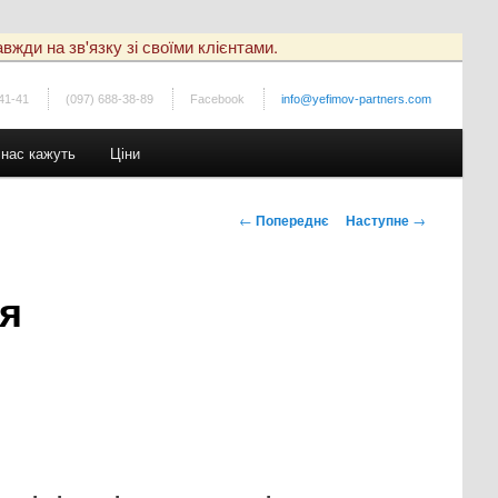
вжди на зв'язку зі своїми клієнтами.
41-41
(097) 688-38-89
Facebook
info@yefimov-partners.com
 нас кажуть
Ціни
Навігація
←
Попереднє
Наступне
→
по
записах
ія