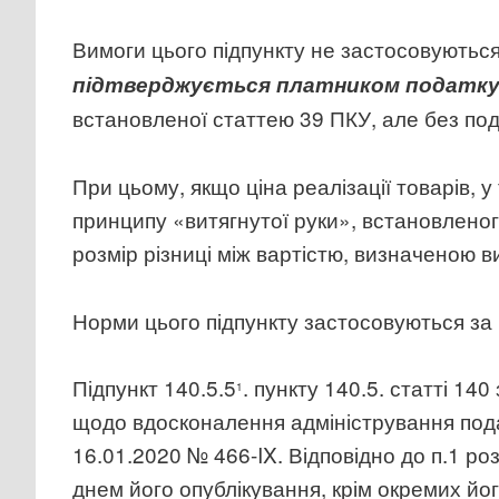
Вимоги цього підпункту не застосовуютьс
підтверджується платником податку з
встановленої статтею 39 ПКУ, але без под
При цьому, якщо ціна реалізації товарів, у
принципу «витягнутої руки», встановлено
розмір різниці між вартістю, визначеною ви
Норми цього підпункту застосовуються за 
Підпункт 140.5.5
. пункту 140.5. статті 14
1
щодо вдосконалення адміністрування подат
16.01.2020 № 466-IX. Відповідно до п.1 ро
днем його опублікування, крім окремих йог