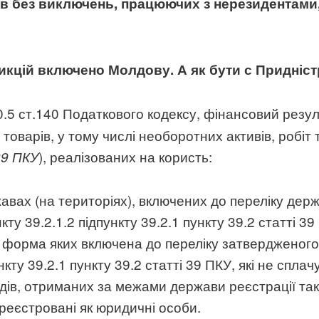
тв без виключень, працюючих з нерезидентами,
дикцій включено Молдову. А як бути с Придн
40.5 ст.140 Податкового кодексу, фінансовий резул
 товарів, у тому числі необоротних активів, робіт т
), реалізованих на користь:
39 ПКУ
вах (на територіях), включених до переліку держ
кту 39.2.1.2 підпункту 39.2.1 пункту 39.2 статті 39
 форма яких включена до переліку затвердженого 
ункту 39.2.1 пункту 39.2 статті 39 ПКУ, які не сп
ходів, отриманих за межами держави реєстрації та
реєстровані як юридичні особи.