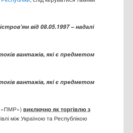
тров’ям від 08.05.1997 – надалі
токів вантажів, які є предметом
токів вантажів, які є предметом
– «ПМР»)
виключно як торгівлю з
івлі між Україною та Республікою