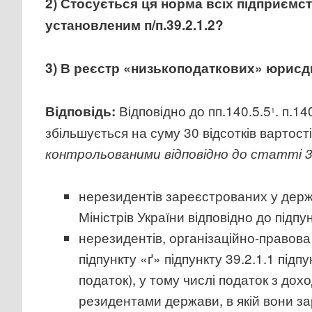
2) Стосується ця норма всіх підприємс
установленим п/п.39.2.1.2?
3) В реєстр «низькоподаткових» юрис
Відповідно до пп.140.5.5
. п.1
Відповідь:
1
збільшується на суму 30 відсотків вартості
контрольованими відповідно до статті 
нерезидентів зареєстрованих у держа
Міністрів України відповідно до підпун
нерезидентів, організаційно-правова
підпункту «ґ» підпункту 39.2.1.1 підп
податок), у тому числі податок з до
резидентами держави, в якій вони за