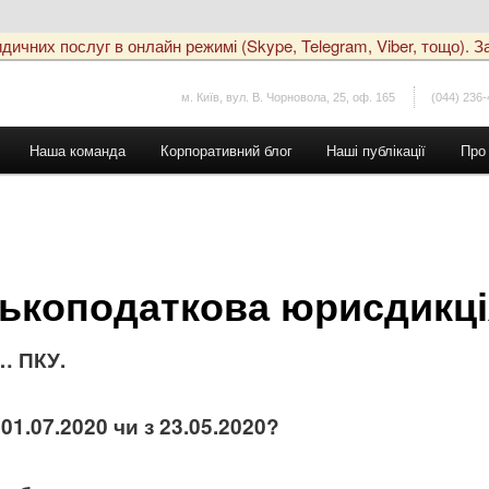
чних послуг в онлайн режимі (Skype, Telegram, Viber, тощо). За
м. Київ, вул. В. Чорновола, 25, оф. 165
(044) 236-
Наша команда
Корпоративний блог
Наші публікації
Про
зькоподаткова юрисдикц
… ПКУ.
 01.07.2020 чи з 23.05.2020?