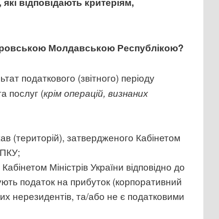
 які відповідають критеріям,
істровською Молдавською Республікою?
ьтат податкового (звітного) періоду
а послуг (
крім операцій, визнаних
ав (територій), затвердженого Кабінетом
 ПКУ;
Кабінетом Міністрів України відповідно до
лачують податок на прибуток (корпоративний
ких нерезидентів, та/або не є податковими