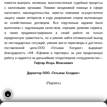
помогли выиграть затяжные, многочисленные судебные процессы
с налоговыми органами. Помимо неоценимой помощи в сфере
налогового законодательства, юристы компании осуществляли
защиту наших интересов в ходе разрешения споров вытекающих
из хозяйственных договоров. Все порученные задания были
выполнены с надлежащим качеством, хорошим уровнем сервиса,
а также продемонстрировали в своей работе не только
юридическую грамотность, но и умение найти оптимальный выход
из нестандартных ситуаций, умение вести переговоры и достигать
поставленной цели.ООО «Гетьман Холдинг» выражает
благодарность «АФ «Ефимов и партнеры» за уже проделанную
работу и надеется на дальнейшее плодотворное сотрудничество.»
Гефтар Игорь Моисеевич
Директор ООО «Гетьман Холдинг»
(Подпись)
×