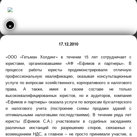
×
17.12.2010
«ООО «Гетьман Холдинг» в течении 15 лет сотрудничает с
юристами, организовавшими «АФ «Ефимов и партнеры». В
процессе работы юристы продемонстрировали отличную
профессиональную квалификацию, оказывая консультационные
услуги по вопросам хозяйственного, корпоративного и налогового
права. А также, имея в своем составе не только
высококвалифицированных юристов, но и аудиторов, компания
«Ефимов и партнеры» оказала услуги по вопросам бухгалтерского
и налогового учета (построение схемы продажи зданий с
оптимальными налоговыми последствиями). В течении ряда лет
юристы (Ефимов С.А.) участвовали в судебных заседаниях
различных инстанций по разрешению споров, связанных с
возмещением НДС, а главное – не просто принимали участие, а