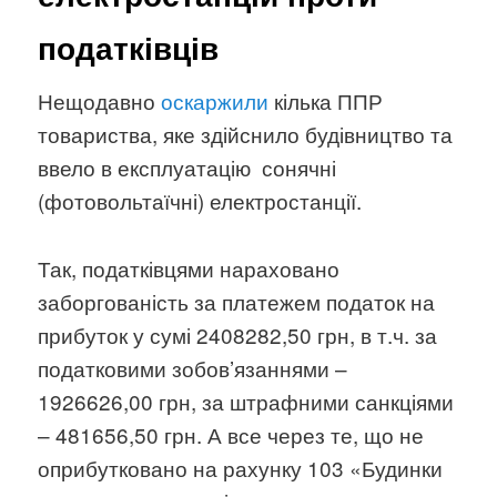
податківців
Нещодавно
оскаржили
кілька ППР
товариства, яке здійснило будівництво та
ввело в експлуатацію сонячні
(фотовольтаїчні) електростанції.
Так, податківцями нараховано
заборгованість за платежем податок на
прибуток у сумі 2408282,50 грн, в т.ч. за
податковими зобов’язаннями –
1926626,00 грн, за штрафними санкціями
– 481656,50 грн. А все через те, що не
оприбутковано на рахунку 103 «Будинки