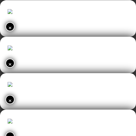
×
×
×