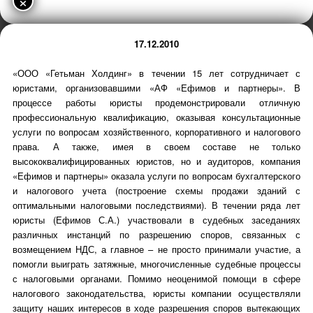
×
17.12.2010
«ООО «Гетьман Холдинг» в течении 15 лет сотрудничает с
юристами, организовавшими «АФ «Ефимов и партнеры». В
процессе работы юристы продемонстрировали отличную
профессиональную квалификацию, оказывая консультационные
услуги по вопросам хозяйственного, корпоративного и налогового
права. А также, имея в своем составе не только
высококвалифицированных юристов, но и аудиторов, компания
«Ефимов и партнеры» оказала услуги по вопросам бухгалтерского
и налогового учета (построение схемы продажи зданий с
оптимальными налоговыми последствиями). В течении ряда лет
юристы (Ефимов С.А.) участвовали в судебных заседаниях
различных инстанций по разрешению споров, связанных с
возмещением НДС, а главное – не просто принимали участие, а
помогли выиграть затяжные, многочисленные судебные процессы
с налоговыми органами. Помимо неоценимой помощи в сфере
налогового законодательства, юристы компании осуществляли
защиту наших интересов в ходе разрешения споров вытекающих