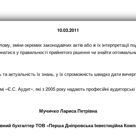
10.03.2011
ому, зміни окремих законодавчих актів або ж їх інтерпретації 
тися у правильності прийнятого рішення чи знайти оптимальний в
та актуальність їх знань, у їх спроможність швидко дати вичерпн
 «Є.С. Аудит», які з 2005 року надають професійні аудиторські п
Мучичко Лариса Петрівна
вний бухгалтер ТОВ «Перша Дніпровська Інвестиційна Комп