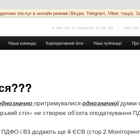
чних послуг в онлайн режимі (Skype, Telegram, Viber, тощо). За
м. Київ, вул. В. Чорновола, 25, оф. 165
(044) 236-
Наша команда
Корпоративний блог
Наші публікації
Про
ися???
притримувалися
думки п
однозначно
однозначної
дський стіл» не створює об’єкта оподаткування ПД
ПДФО і ВЗ додають ще й ЄСВ (стор.2 Моніторингу в