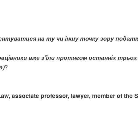
єнтуватися на ту чи іншу точку зору податкі
ацівники вже з’їли протягом останніх трьох р
?
а)
Law
,
associate professor
,
lawyer
,
member of the S