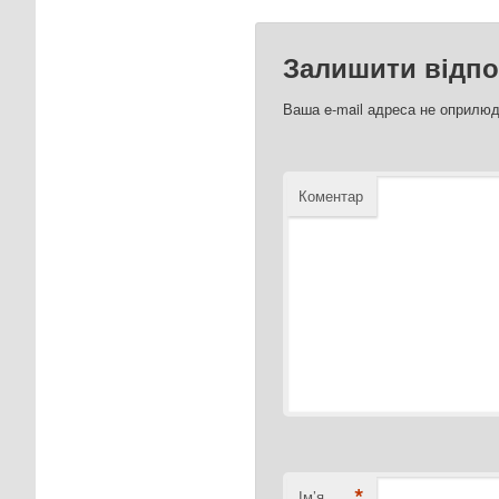
Залишити відпо
Ваша e-mail адреса не оприлю
Коментар
*
Ім’я