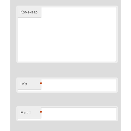
Коментар
*
Ім’я
*
E-mail