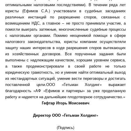
оптимальными налоговыми последствиями). В течении ряда лет
юристы (Ефимов С.А.) участвовали в судебных заседаниях
различных инстанций по разрешению споров, связанных с
возмещением НДС, а главное – не просто принимали участие, а
помогли выиграть затяжные, многочисленные судебные процессы
с налоговыми органами. Помимо неоценимой помощи в сфере
налогового законодательства, юристы компании осуществляли
защиту наших интересов в ходе разрешения споров вытекающих
из хозяйственных договоров. Все порученные задания были
выполнены с надлежащим качеством, хорошим уровнем сервиса,
а также продемонстрировали в своей работе не только
юридическую грамотность, но и умение найти оптимальный выход
из нестандартных ситуаций, умение вести переговоры и достигать
поставленной цели.ООО «Гетьман Холдинг» выражает
благодарность «АФ «Ефимов и партнеры» за уже проделанную
работу и надеется на дальнейшее плодотворное сотрудничество.»
Гефтар Игорь Моисеевич
Директор ООО «Гетьман Холдинг»
(Подпись)