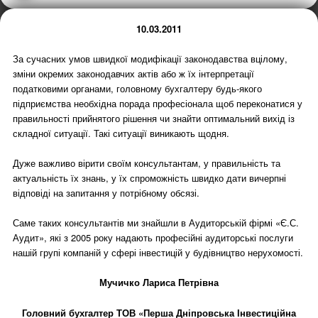
10.03.2011
За сучасних умов швидкої модифікації законодавства вцілому,
зміни окремих законодавчих актів або ж їх інтерпретації
податковими органами, головному бухгалтеру будь-якого
підприємства необхідна порада професіонала щоб переконатися у
правильності прийнятого рішення чи знайти оптимальний вихід із
складної ситуації. Такі ситуації виникають щодня.
Дуже важливо вірити своїм консультантам, у правильність та
актуальність їх знань, у їх спроможність швидко дати вичерпні
відповіді на запитання у потрібному обсязі.
Саме таких консультантів ми знайшли в Аудиторській фірмі «Є.С.
Аудит», які з 2005 року надають професійні аудиторські послуги
нашій групі компаній у сфері інвестицій у будівництво нерухомості.
Мучичко Лариса Петрівна
Головний бухгалтер ТОВ «Перша Дніпровська Інвестиційна