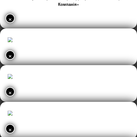
Компанія»
×
×
×
×