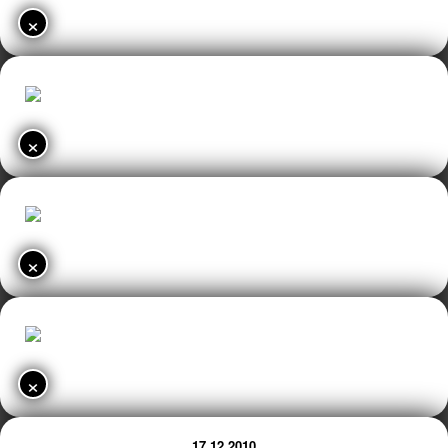
×
×
×
×
17.12.2010