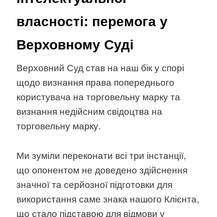
власності: перемога у
Верховному Суді
Верховний Суд став на наш бік у спорі
щодо визнання права попереднього
користувача на торговельну марку та
визнання недійсним свідоцтва на
торговельну марку.
Ми зуміли переконати всі три інстанції,
що опонентом не доведено здійснення
значної та серйозної підготовки для
використання саме знака нашого Клієнта,
що стало підставою для відмови у