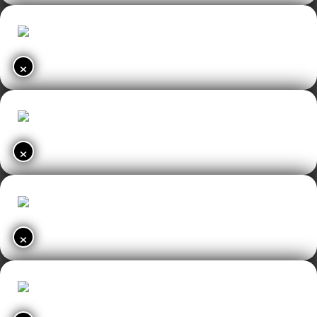
×
×
×