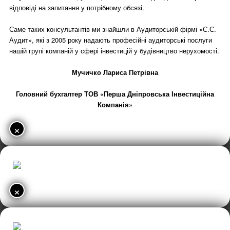
відповіді на запитання у потрібному обсязі.
Саме таких консультантів ми знайшли в Аудиторській фірмі «Є.С.
Аудит», які з 2005 року надають професійні аудиторські послуги
нашій групі компаній у сфері інвестицій у будівництво нерухомості.
Мучичко Лариса Петрівна
Головний бухгалтер ТОВ «Перша Дніпровська Інвестиційна
Компанія»
×
×