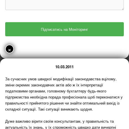
×
10.03.2011
За сучасних умов швидкої модифікації законодавства вцілому,
зміни окремих законодавчих актів або ж їх інтерпретації
податковими органами, головному бухгалтеру будь-якого
підприємства необхідна порада професіонала щоб переконатися у
правильності прийнятого рішення чи знайти оптимальний вихід із
складної ситуації. Такі ситуації виникають щодня.
Дуже важливо вірити своїм консультантам, у правильність та
актуальність їх знань, у їх спроможність швидко дати вичерпні