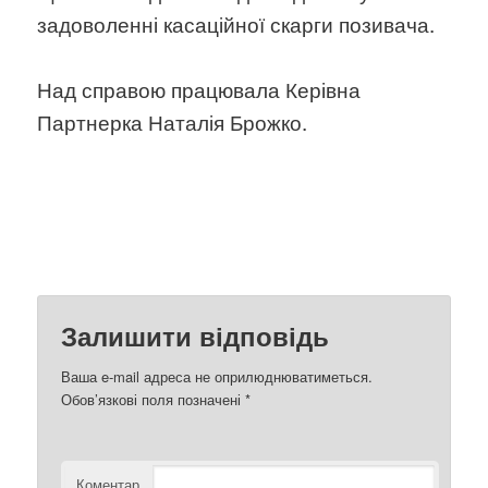
задоволенні касаційної скарги позивача.
Над справою працювала Керівна
Партнерка Наталія Брожко.
Залишити відповідь
Ваша e-mail адреса не оприлюднюватиметься.
Обов’язкові поля позначені
*
Коментар