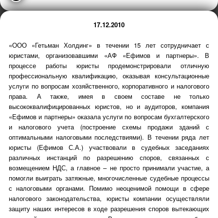
17.12.2010
«ООО «Гетьман Холдинг» в течении 15 лет сотрудничает с
юристами, организовавшими «АФ «Ефимов и партнеры». В
процессе работы юристы продемонстрировали отличную
профессиональную квалификацию, оказывая консультационные
услуги по вопросам хозяйственного, корпоративного и налогового
права. А также, имея в своем составе не только
высококвалифицированных юристов, но и аудиторов, компания
«Ефимов и партнеры» оказала услуги по вопросам бухгалтерского
и налогового учета (построение схемы продажи зданий с
оптимальными налоговыми последствиями). В течении ряда лет
юристы (Ефимов С.А.) участвовали в судебных заседаниях
различных инстанций по разрешению споров, связанных с
возмещением НДС, а главное – не просто принимали участие, а
помогли выиграть затяжные, многочисленные судебные процессы
с налоговыми органами. Помимо неоценимой помощи в сфере
налогового законодательства, юристы компании осуществляли
защиту наших интересов в ходе разрешения споров вытекающих