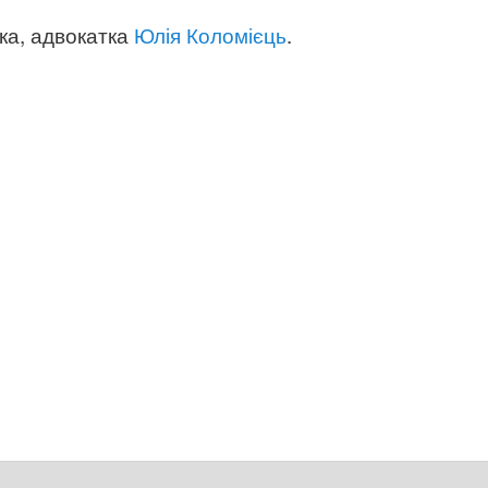
а, адвокатка
Юлія Коломієць
.