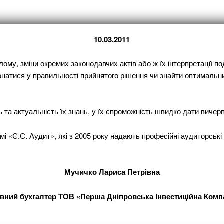
10.03.2011
ому, зміни окремих законодавчих актів або ж їх інтерпретації 
тися у правильності прийнятого рішення чи знайти оптимальний в
та актуальність їх знань, у їх спроможність швидко дати вичерпн
 «Є.С. Аудит», які з 2005 року надають професійні аудиторські п
Мучичко Лариса Петрівна
вний бухгалтер ТОВ «Перша Дніпровська Інвестиційна Комп