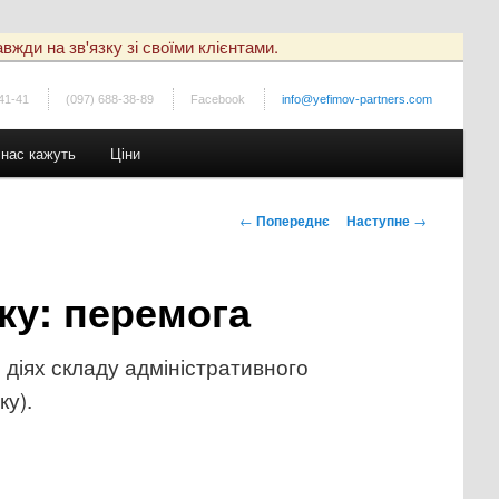
вжди на зв'язку зі своїми клієнтами.
41-41
(097) 688-38-89
Facebook
info@yefimov-partners.com
 нас кажуть
Ціни
Навігація
←
Попереднє
Наступне
→
по
записах
ку: перемога
 діях складу адміністративного
ку).