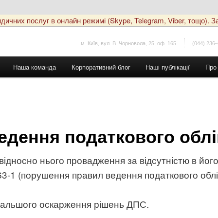
чних послуг в онлайн режимі (Skype, Telegram, Viber, тощо). За
м. Київ, вул. В. Чорновола, 25, оф. 165
(044) 236-
Наша команда
Корпоративний блог
Наші публікації
Про
дення податкового облі
відносно нього провадження за відсутністю в його
3-1 (порушення правил ведення податкового облі
дальшого оскарження рішень ДПС.