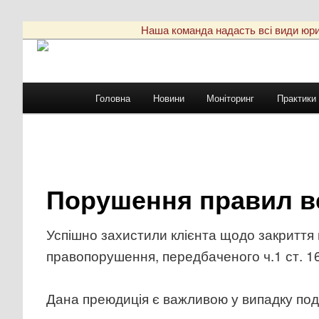
Наша команда надасть всі види юриди
Головне
Головна
Новини
Моніторинг
Практики
Перейти
меню
до
основного
Порушення правил ве
вмісту
Успішно захистили клієнта щодо закриття 
правопорушення, передбаченого ч.1 ст. 16
Дана преюдиція є важливою у випадку по