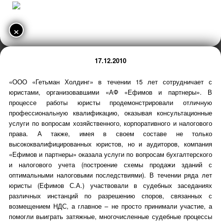
×
17.12.2010
«ООО «Гетьман Холдинг» в течении 15 лет сотрудничает с
юристами, организовавшими «АФ «Ефимов и партнеры». В
процессе работы юристы продемонстрировали отличную
профессиональную квалификацию, оказывая консультационные
услуги по вопросам хозяйственного, корпоративного и налогового
права. А также, имея в своем составе не только
высококвалифицированных юристов, но и аудиторов, компания
«Ефимов и партнеры» оказала услуги по вопросам бухгалтерского
и налогового учета (построение схемы продажи зданий с
оптимальными налоговыми последствиями). В течении ряда лет
юристы (Ефимов С.А.) участвовали в судебных заседаниях
различных инстанций по разрешению споров, связанных с
возмещением НДС, а главное – не просто принимали участие, а
помогли выиграть затяжные, многочисленные судебные процессы