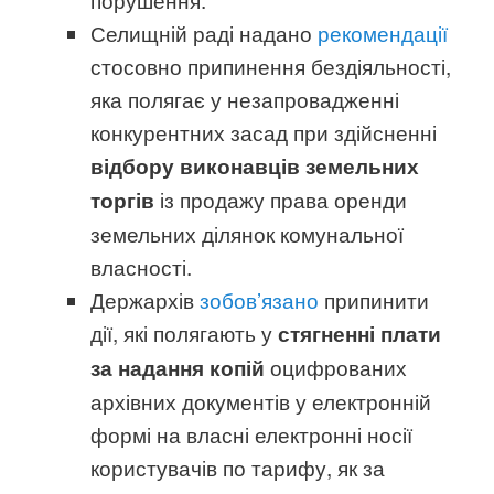
Селищній раді надано
рекомендації
стосовно припинення бездіяльності,
яка полягає у незапровадженні
конкурентних засад при здійсненні
відбору виконавців земельних
із продажу права оренди
торгів
земельних ділянок комунальної
власності.
Держархів
зобов’язано
припинити
дії, які полягають у
стягненні плати
оцифрованих
за надання копій
архівних документів у електронній
формі на власні електронні носії
користувачів по тарифу, як за