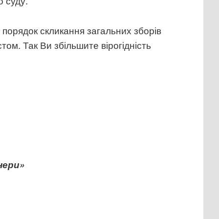
о суду.
 порядок скликання загальних зборів
ом. Так Ви збільшите вірогідність
нери»