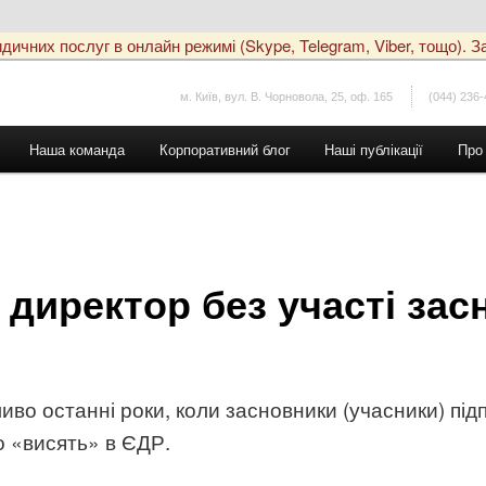
чних послуг в онлайн режимі (Skype, Telegram, Viber, тощо). За
м. Київ, вул. В. Чорновола, 25, оф. 165
(044) 236-
Наша команда
Корпоративний блог
Наші публікації
Про
директор без участі засн
во останні роки, коли засновники (учасники) під
о «висять» в ЄДР.