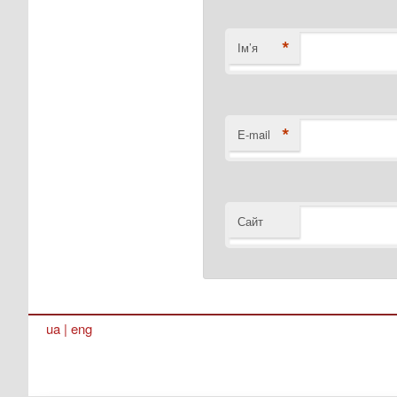
*
Ім’я
*
E-mail
Сайт
ua
|
eng