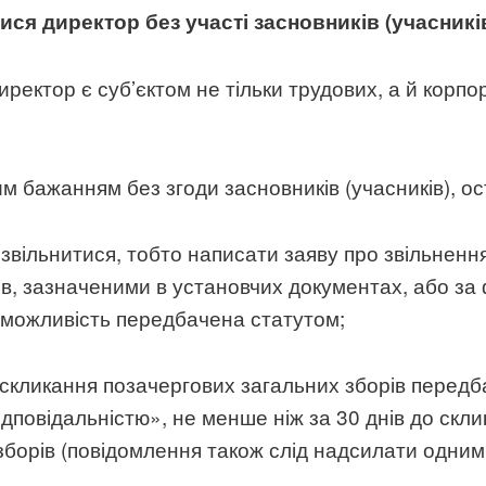
ися директор без участі засновників (учасникі
ректор є суб’єктом не тільки трудових, а й корпор
им бажанням без згоди засновників (учасників), о
звільнитися, тобто написати заяву про звільнення
ків, зазначеними в установчих документах, або з
а можливість передбачена статутом;
скликання позачергових загальних зборів передба
повідальністю», не менше ніж за 30 днів до скли
борів (повідомлення також слід надсилати одним і