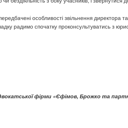
и бездіяльність з боку учасників, і звернутися д
передбачені особливості звільнення директора та
падку радимо спочатку проконсультуватись з юрист
вокатської фірми «Єфімов, Брожко та парт