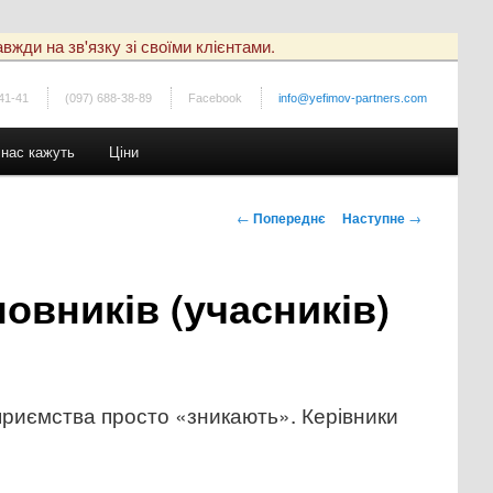
вжди на зв'язку зі своїми клієнтами.
41-41
(097) 688-38-89
Facebook
info@yefimov-partners.com
 нас кажуть
Ціни
Навігація
←
Попереднє
Наступне
→
по
записах
овників (учасників)
приємства просто «зникають». Керівники