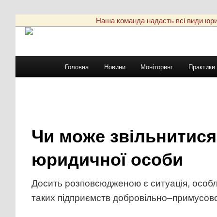
Наша команда надасть всі види юриди
Головне
Головна
Новини
Моніторинг
Практики
Перейти
меню
до
основного
Чи може звільнитися 
вмісту
юридичної особи
Досить розповсюдженою є ситуація, особли
таких підприємств добровільно–примусов