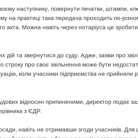
оєму наступнику, повернути печатки, штампи, ключ
му на практиці така передача проходить по-різно
о акта. Можна навіть через нотаріуса це зробити 
х дій та звернутися до суду. Адже, заяви про зв
о строку про своє звільнення може бути недоста
уацію, коли учасники підприємства не прийняли р
удових відносин припиненими, директор подає з
ерівника з ЄДР.
осади, навіть не отримавши згоди учасників. Для