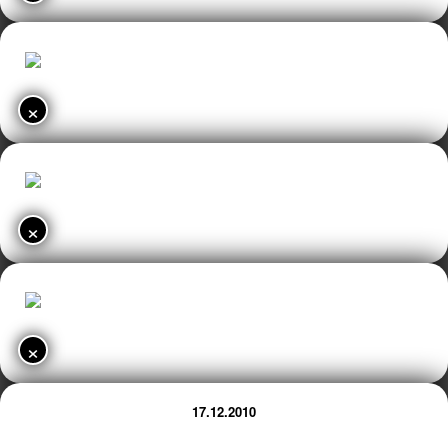
×
×
×
17.12.2010