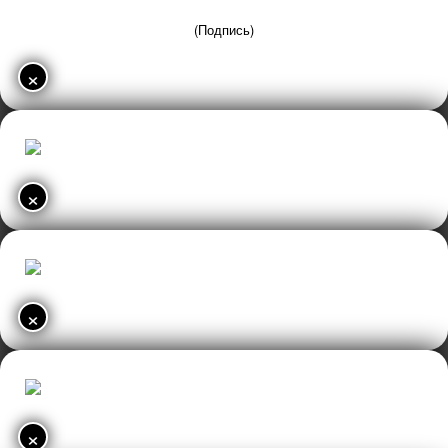
(Подпись)
×
×
×
×