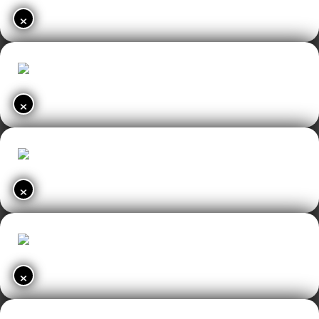
×
×
×
×