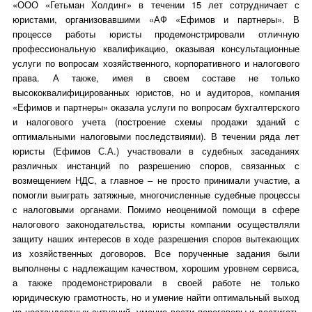
«ООО «Гетьман Холдинг» в течении 15 лет сотрудничает с
юристами, организовавшими «АФ «Ефимов и партнеры». В
процессе работы юристы продемонстрировали отличную
профессиональную квалификацию, оказывая консультационные
услуги по вопросам хозяйственного, корпоративного и налогового
права. А также, имея в своем составе не только
высококвалифицированных юристов, но и аудиторов, компания
«Ефимов и партнеры» оказала услуги по вопросам бухгалтерского
и налогового учета (построение схемы продажи зданий с
оптимальными налоговыми последствиями). В течении ряда лет
юристы (Ефимов С.А.) участвовали в судебных заседаниях
различных инстанций по разрешению споров, связанных с
возмещением НДС, а главное – не просто принимали участие, а
помогли выиграть затяжные, многочисленные судебные процессы
с налоговыми органами. Помимо неоценимой помощи в сфере
налогового законодательства, юристы компании осуществляли
защиту наших интересов в ходе разрешения споров вытекающих
из хозяйственных договоров. Все порученные задания были
выполнены с надлежащим качеством, хорошим уровнем сервиса,
а также продемонстрировали в своей работе не только
юридическую грамотность, но и умение найти оптимальный выход
из нестандартных ситуаций, умение вести переговоры и достигать