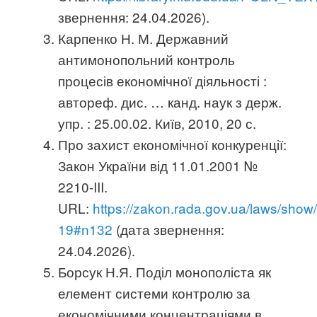
звернення: 24.04.2026).
Карпенко Н. М. Державний
антимонопольний контроль
процесів економічної діяльності :
автореф. дис. … канд. наук з держ.
упр. : 25.00.02. Київ, 2010, 20 с.
Про захист економічної конкуренції:
Закон України від 11.01.2001 №
2210-III.
URL:
https://zakon.rada.gov.ua/laws/show
19#n132
(дата звернення:
24.04.2026).
Борсук Н.Я. Поділ монополіста як
елемент системи контролю за
економічними концентраціями в