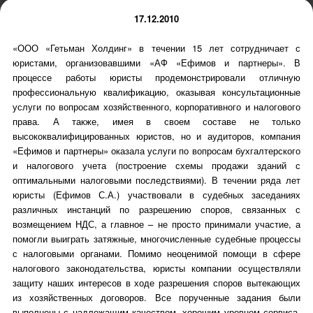
17.12.2010
«ООО «Гетьман Холдинг» в течении 15 лет сотрудничает с
юристами, организовавшими «АФ «Ефимов и партнеры». В
процессе работы юристы продемонстрировали отличную
профессиональную квалификацию, оказывая консультационные
услуги по вопросам хозяйственного, корпоративного и налогового
права. А также, имея в своем составе не только
высококвалифицированных юристов, но и аудиторов, компания
«Ефимов и партнеры» оказала услуги по вопросам бухгалтерского
и налогового учета (построение схемы продажи зданий с
оптимальными налоговыми последствиями). В течении ряда лет
юристы (Ефимов С.А.) участвовали в судебных заседаниях
различных инстанций по разрешению споров, связанных с
возмещением НДС, а главное – не просто принимали участие, а
помогли выиграть затяжные, многочисленные судебные процессы
с налоговыми органами. Помимо неоценимой помощи в сфере
налогового законодательства, юристы компании осуществляли
защиту наших интересов в ходе разрешения споров вытекающих
из хозяйственных договоров. Все порученные задания были
выполнены с надлежащим качеством, хорошим уровнем сервиса,