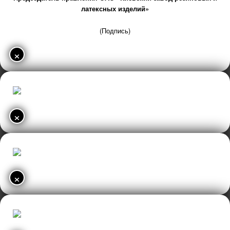
латексных изделий»
(Подпись)
×
×
×