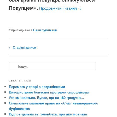
Покупцем».
Продовжити читання
→
Оприлюднено в
Наші публікації
Навігація
←
Старіші записи
по
записах
П
о
ш
у
СВІЖІ ЗАПИСИ
к
Перемога у спорі з податківцями
Використання бонусної програми спрощенцем
Усе змінюється. Буває, що на 180 градусів…
Спеціальне майнове право на обʼєкт незавершеного
будівництва
Відповідальність головбуха, про яку мовчать