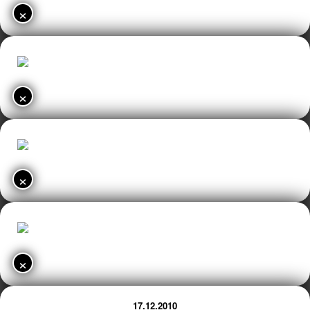
×
×
×
×
17.12.2010