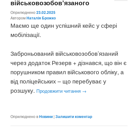
військовозобовʼязаного
Оприлюднено
23.02.2025
Aвтором
Наталія Брожко
Маємо ще один успішний кейс у сфері
мобілізації.
Заброньований військовозобов’язаний
через додаток Резерв + дізнався, що він є
порушником правил військового обліку, а
від поліцейських – що перебуває у
розшуку.
Продовжити читання
→
Оприлюднено в
Новини
|
Залишити коментар