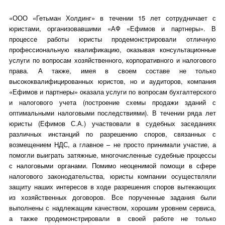
«ООО «Гетьман Холдинг» в течении 15 лет сотрудничает с
юристами, организовавшими «АФ «Ефимов и партнеры». В
процессе работы юристы продемонстрировали отличную
профессиональную квалификацию, оказывая консультационные
услуги по вопросам хозяйственного, корпоративного и налогового
права. А также, имея в своем составе не только
высококвалифицированных юристов, но и аудиторов, компания
«Ефимов и партнеры» оказала услуги по вопросам бухгалтерского
и налогового учета (построение схемы продажи зданий с
оптимальными налоговыми последствиями). В течении ряда лет
юристы (Ефимов С.А.) участвовали в судебных заседаниях
различных инстанций по разрешению споров, связанных с
возмещением НДС, а главное – не просто принимали участие, а
помогли выиграть затяжные, многочисленные судебные процессы
с налоговыми органами. Помимо неоценимой помощи в сфере
налогового законодательства, юристы компании осуществляли
защиту наших интересов в ходе разрешения споров вытекающих
из хозяйственных договоров. Все порученные задания были
выполнены с надлежащим качеством, хорошим уровнем сервиса,
а также продемонстрировали в своей работе не только