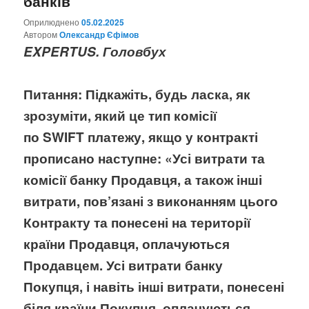
банків
Оприлюднено
05.02.2025
Aвтором
Олександр Єфімов
EXPERTUS. Головбух
Питання:
Підкажіть, будь ласка, як
зрозуміти, який це тип комісії
по
SWIFT
платежу, якщо у контракті
прописано наступне: «Усі витрати та
комісії банку Продавця, а також інші
витрати, пов’язані з виконанням цього
Контракту та понесені на території
країни Продавця, оплачуються
Продавцем. Усі витрати банку
Покупця, і навіть інші витрати, понесені
біля країни Покупця, оплачуються