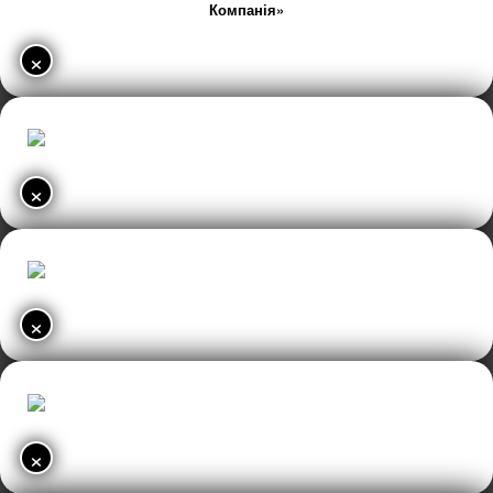
Компанія»
×
×
×
×