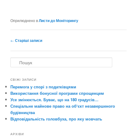
Оприлюднено в
Листи до Моніторингу
Навігація
←
Старіші записи
по
записах
П
о
ш
у
СВІЖІ ЗАПИСИ
к
Перемога у спорі з податківцями
Використання бонусної програми спрощенцем
Усе змінюється. Буває, що на 180 градусів…
Спеціальне майнове право на обʼєкт незавершеного
будівництва
Відповідальність головбуха, про яку мовчать
АРХІВИ