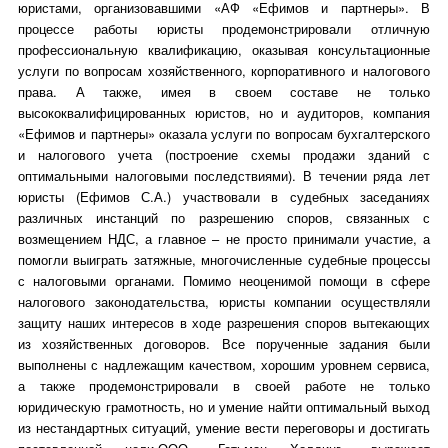
юристами, организовавшими «АФ «Ефимов и партнеры». В
процессе работы юристы продемонстрировали отличную
профессиональную квалификацию, оказывая консультационные
услуги по вопросам хозяйственного, корпоративного и налогового
права. А также, имея в своем составе не только
высококвалифицированных юристов, но и аудиторов, компания
«Ефимов и партнеры» оказала услуги по вопросам бухгалтерского
и налогового учета (построение схемы продажи зданий с
оптимальными налоговыми последствиями). В течении ряда лет
юристы (Ефимов С.А.) участвовали в судебных заседаниях
различных инстанций по разрешению споров, связанных с
возмещением НДС, а главное – не просто принимали участие, а
помогли выиграть затяжные, многочисленные судебные процессы
с налоговыми органами. Помимо неоценимой помощи в сфере
налогового законодательства, юристы компании осуществляли
защиту наших интересов в ходе разрешения споров вытекающих
из хозяйственных договоров. Все порученные задания были
выполнены с надлежащим качеством, хорошим уровнем сервиса,
а также продемонстрировали в своей работе не только
юридическую грамотность, но и умение найти оптимальный выход
из нестандартных ситуаций, умение вести переговоры и достигать