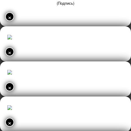
(Подпись)
×
×
×
×