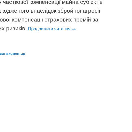
часткової компенсації майна субʼєктів
кодженого внаслідок збройної агресії
кової компенсації страхових премій за
х ризиків.
Продовжити читання
→
шити коментар