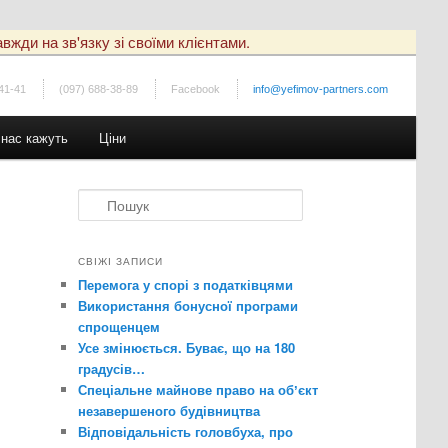
вжди на зв'язку зі своїми клієнтами.
41-41
(097) 688-38-89
Facebook
info@yefimov-partners.com
 нас кажуть
Ціни
П
о
ш
у
СВІЖІ ЗАПИСИ
к
Перемога у спорі з податківцями
Використання бонусної програми
спрощенцем
Усе змінюється. Буває, що на 180
градусів…
Спеціальне майнове право на обʼєкт
незавершеного будівництва
Відповідальність головбуха, про