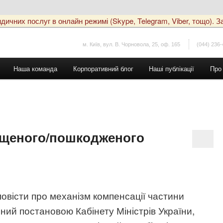
чних послуг в онлайн режимі (Skype, Telegram, Viber, тощо). За
м. Київ, вул. В. Чорновола, 25, оф. 165
(044) 236-
Наша команда
Корпоративний блог
Наші публікації
Про
нищеного/пошкодженого
овісти про механізм компенсації частини
ий постановою Кабінету Міністрів України,