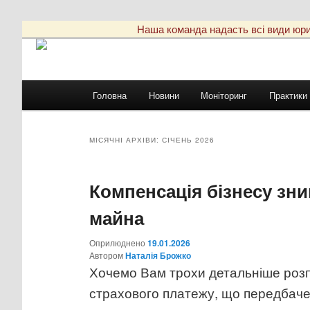
Наша команда надасть всі види юриди
Головне
Головна
Новини
Моніторинг
Практики
Перейти
Перейти
меню
до
до
МІСЯЧНІ АРХІВИ:
СІЧЕНЬ 2026
основного
другорядного
Компенсація бізнесу з
вмісту
вмісту
майна
Оприлюднено
19.01.2026
Aвтором
Наталія Брожко
Хочемо Вам трохи детальніше розп
страхового платежу, що передбачен