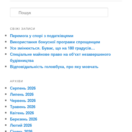
записах
П
о
ш
у
СВІЖІ ЗАПИСИ
к
Перемога у спорі з податківцями
Використання бонусної програми спрощенцем
Усе змінюється. Буває, що на 180 градусів…
Спеціальне майнове право на обʼєкт незавершеного
будівництва
Відповідальність головбуха, про яку мовчать
АРХІВИ
Серпень 2026
Липень 2026
Червень 2026
Травень 2026
Квітень 2026
Березень 2026
Лютий 2026
Січень 2026