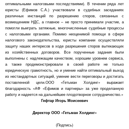
оптимальными налоговыми последствиями). В течении ряда лет
юристы (Ефимов С.А.) участвовали в судебных заседаниях
различных инстанций по разрешению споров, связанных с
возмещением НДС, а главное – не просто принимали участие, а
помогли выиграть затяжные, многочисленные судебные процессы
с налоговыми органами. Помимо неоценимой помощи в сфере
налогового законодательства, юристы компании осуществляли
защиту наших интересов в ходе разрешения споров вытекающих
из хозяйственных договоров. Все порученные задания были
выполнены с надлежащим качеством, хорошим уровнем сервиса,
а также продемонстрировали в своей работе не только
юридическую грамотность, но и умение найти оптимальный выход
из нестандартных ситуаций, умение вести переговоры и достигать
поставленной цели.ООО «Гетьман Холдинг» выражает
благодарность «АФ «Ефимов и партнеры» за уже проделанную
работу и надеется на дальнейшее плодотворное сотрудничество.»
Гефтар Игорь Моисеевич
Директор ООО «Гетьман Холдинг»
(Подпись)