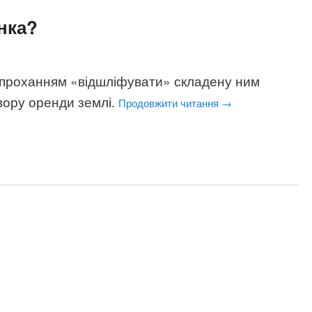
нка?
з проханням «відшліфувати» складену ним
вору оренди землі.
Продовжити читання
→