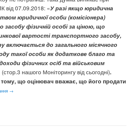
К від 07.09.2018: «
У разі якщо юридична
твом юридичної особи (комісіонера)
засобу фізичній особі за ціною, що
ринкової вартості транспортного засобу,
у включається до загального місячного
оду такої особи як додаткове благо та
оходи фізичних осіб та військовим
(стор.3 нашого Моніторингу від сьогодні)
»
.
тому, що оцінювач вважає, що його продати
ання
→