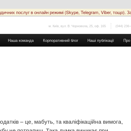
чних послуг в онлайн режимі (Skype, Telegram, Viber, тощо). За
м. Київ, вул. В. Чорновола, 25, оф. 165
(044) 236-
Наша команда
Корпоративний блог
Наші публікації
Про
одатків – це, мабуть, та кваліфікаційна вимога,
ужбу не потрапиш. Така думка виникає при