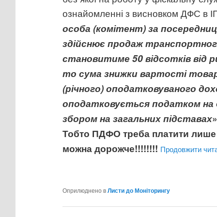
ознайомленні з висновком ДФС в ІП
особа (комітент) за посередниц
здійснює продаж транспортного 
становитиме 50 відсотків від 
то сума знижки вартості товар
(річного) оподатковуваного дох
оподатковується податком на д
збором на загальних підставах
Тобто ПДФО треба платити лише 
можна дорожче!!!!!!!!
Продовжити чит
Оприлюднено в
Листи до Моніторингу