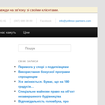
вжди на зв'язку зі своїми клієнтами.
41-41
(097) 688-38-89
Facebook
info@yefimov-partners.com
 нас кажуть
Ціни
П
о
ш
у
СВІЖІ ЗАПИСИ
к
Перемога у спорі з податківцями
Використання бонусної програми
спрощенцем
Усе змінюється. Буває, що на 180
градусів…
Спеціальне майнове право на обʼєкт
незавершеного будівництва
Відповідальність головбуха, про