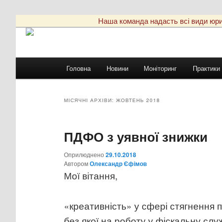
Наша команда надасть всі види юриди
Головне
Головна
Новини
Моніторинг
Практики
Перейти
Перейти
меню
до
до
МІСЯЧНІ АРХІВИ:
ЖОВТЕНЬ 2018
основного
другорядного
ПДФО з уявної знижки
вмісту
вмісту
Оприлюднено
29.10.2018
Aвтором
Олександр Єфімов
Мої вітання,
«креативність» у сфері стягнення п
без якої на роботу у фіскальну сл