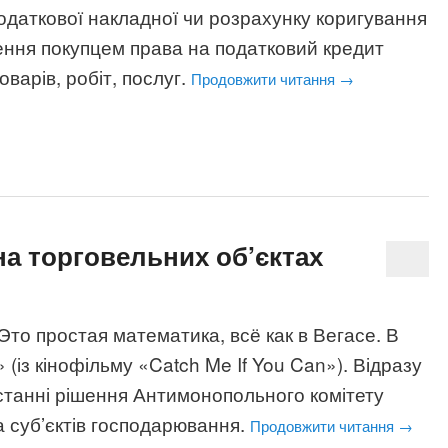
одаткової накладної чи розрахунку коригування
ення покупцем права на податковий кредит
варів, робіт, послуг.
Продовжити читання
→
на торговельних об’єктах
то простая математика, всё как в Вегасе. В
(із кінофільму «Catch Me If You Can»). Відразу
станні рішення Антимонопольного комітету
 суб’єктів господарювання.
Продовжити читання
→