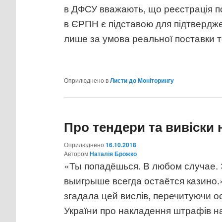
в ДФСУ вважають, що реєстрація п
в ЄРПН є підставою для підтвердж
лише за умова реальної поставки то
Оприлюднено в
Листи до Моніторингу
Про тендери та вивіски 
Оприлюднено
16.10.2018
Aвтором
Наталія Брожко
«Ты попадёшься. В любом случае. Э
выигрыше всегда остаётся казино.» 
згадала цей вислів, перечитуючи о
України про накладення штрафів на